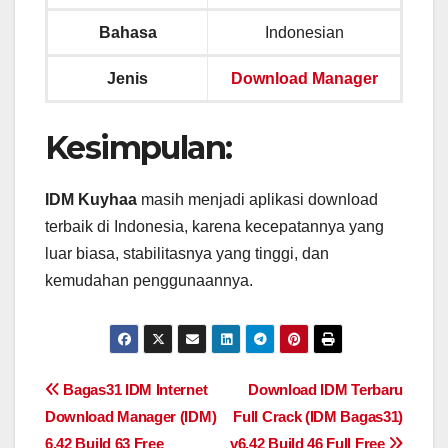
Bahasa
Indonesian
Jenis
Download Manager
Kesimpulan:
IDM Kuyhaa
masih menjadi aplikasi download
terbaik di Indonesia, karena kecepatannya yang
luar biasa, stabilitasnya yang tinggi, dan
kemudahan penggunaannya.
Navigasi
Bagas31 IDM Internet
Download IDM Terbaru
Download Manager (IDM)
Full Crack (IDM Bagas31)
pos
6.42 Build 63 Free
v6.42 Build 46 Full Free