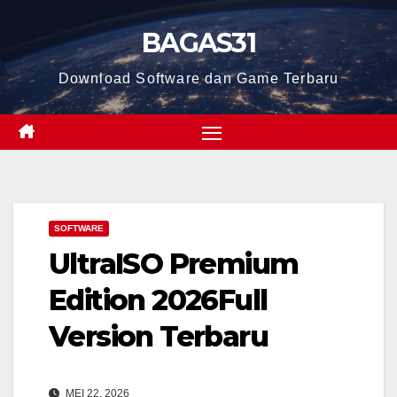
Skip
BAGAS31
to
content
Download Software dan Game Terbaru
SOFTWARE
UltraISO Premium
Edition 2026Full
Version Terbaru
MEI 22, 2026