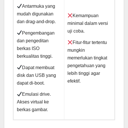
Antarmuka yang
mudah digunakan
Kemampuan
dan drag-and-drop.
minimal dalam versi
uji coba.
Pengembangan
dan pengeditan
Fitur-fitur tertentu
berkas ISO
mungkin
berkualitas tinggi.
memerlukan tingkat
pengetahuan yang
Dapat membuat
lebih tinggi agar
disk dan USB yang
efektif.
dapat di-boot.
Emulasi drive.
Akses virtual ke
berkas gambar.